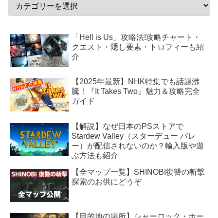
「Hell is Us」攻略法!攻略チャート・
クエスト・隠し要素・トロフィーも紹
介
【2025年最新】NHK特集でも話題沸
騰！『It Takes Two』魅力＆攻略完全
ガイド
【解説】なぜ日本のPSストアで
Stardew Valley（スターデュー バレ
ー）が配信されないのか？輸入版や遊
ぶ方法も紹介
【全マップ一覧】SHINOBI復讐の斬撃
探索のお供にどうぞ
【目的地の場所】シャーロック・ホー