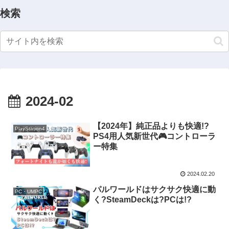
検索
2024-02
【2024年】純正品よりも快適!?
PlayStation4
PS4用人気新世代🎮コントローラ
ー特集
2024.02.20
パルワールドはサクサク快適に動
PC・UMPC
く?SteamDeckは?PCは!?