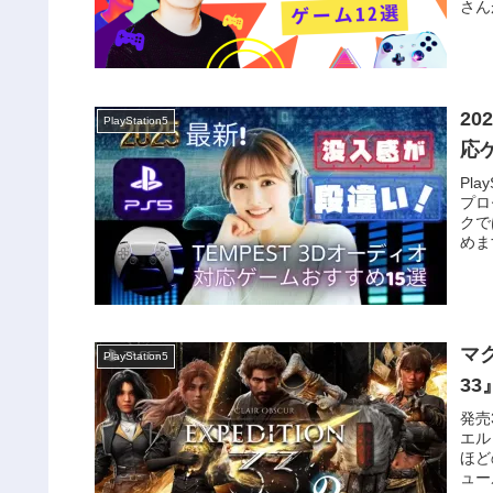
さん
2
PlayStation5
応
Pla
プロ
クで
めま
マク
PlayStation5
3
発売
エル
ほどの
ュー