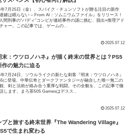
25年7月25日（金）、スパイク・チュンソフトが贈る注目の新作
達鍵は眠らない – From AI：ソムニウムファイル』をリリース！
と人間刑事の“バディ”コンビが連続事件の謎に挑む、脱出×推理アド
チャー。この記事では、ゲームの...
2025.07.12
明末：ウツロノハネ』が描く終末の世界とは？PS5
新作の魅力に迫る
25年7月24日、ソウルライクの新たな刺客『明末：ウツロノハネ』
S5に登場。中華伝奇とダークファンタジーが融合した唯一無二の
観、剣と法術が絡み合う重厚な戦闘。その全貌を、この記事で徹
説します。まろ茶505 Gamesはデスス...
2025.07.12
ブと旅する終末世界『The Wandering Village』
PS5で生まれ変わる