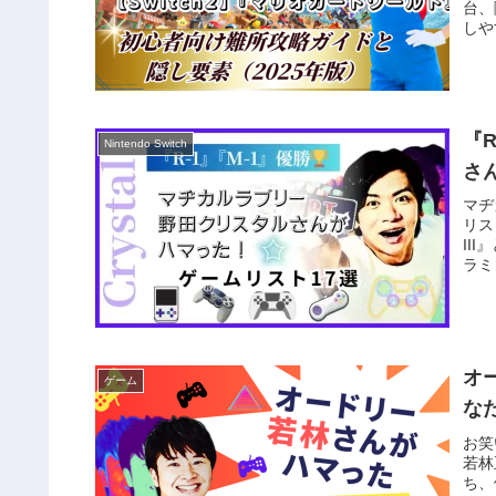
台、
しや
『
Nintendo Switch
さ
マヂ
リス
II
ラミ
オ
ゲーム
な
お笑
若林
ち、