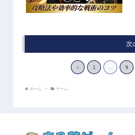
次
前
1
…
9
へ
ホーム
ゲーム