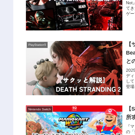
No
てき
ゲー
【
PlayStation5
B
と
20
ディ
して
登場
【
Nintendo Switch
所
『マ
の「