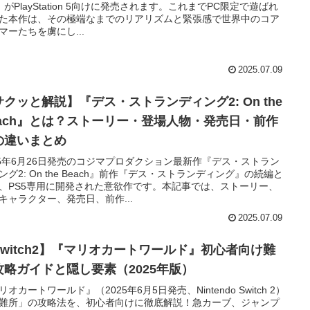
t』がPlayStation 5向けに発売されます。これまでPC限定で遊ばれ
た本作は、その極端なまでのリアリズムと緊張感で世界中のコア
マーたちを虜にし...
2025.07.09
サクッと解説】『デス・ストランディング2: On the
each』とは？ストーリー・登場人物・発売日・前作
の違いまとめ
25年6月26日発売のコジマプロダクション最新作『デス・ストラン
ング2: On the Beach』前作『デス・ストランディング』の続編と
、PS5専用に開発された意欲作です。本記事では、ストーリー、
キャラクター、発売日、前作...
2025.07.09
Switch2】『マリオカートワールド』初心者向け難
攻略ガイドと隠し要素（2025年版）
リオカートワールド』（2025年6月5日発売、Nintendo Switch 2）
難所」の攻略法を、初心者向けに徹底解説！急カーブ、ジャンプ