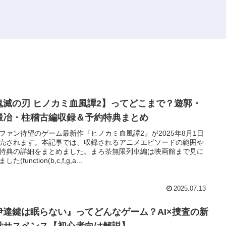
鬼滅の刃 ヒノカミ血風譚2】ってどこまで？遊郭・
鍛冶・柱稽古編収録＆予約特典まとめ
ファン待望のゲーム最新作『ヒノカミ血風譚2』が2025年8月1日
売されます。本記事では、収録されるアニメエピソードの範囲や
特典の詳細をまとめました。まろ茶無限列車編は映画館まで見に
た(function(b,c,f,g,a...
2025.07.13
伊達鍵は眠らない』ってどんなゲーム？AI×捜査の新
覚サスペンス【初心者向け解説】