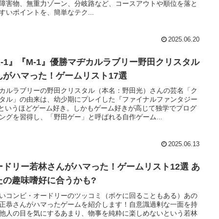
障害物、無重力ゾーン、分岐路など、コースアウトや順位を落と
すいポイントを、簡単なテク...
2025.06.20
R-1』『M-1』優勝マヂカルラブリー野田クリスタル
んがハマった！ゲームリスト17選
カルラブリーの野田クリスタル（本名：野田光）さんの芸名「ク
タル」の由来は、幼少期にプレイした『ファイナルファンタジー
I』というほどゲーム好き。しかもゲーム好きが高じて独学でプログ
ングを習得し、「野田ゲー」と呼ばれる自作ゲーム...
2025.06.13
ードリー若林さんがハマった！ゲームリスト12選 あ
たの趣味嗜好に合うかも?
いコンビ・オードリーのツッコミ（ボケに回ることもある）あの
正恭さんがハマったゲームを紹介します！自意識過剰な一面を持
他人の目を気にするあまり、物事を純粋に楽しめないという若林