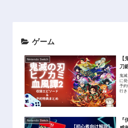
ゲーム
【
Nintendo Switch
刀
鬼滅
に発
予約
行きまし
『
Nintendo Switch
感