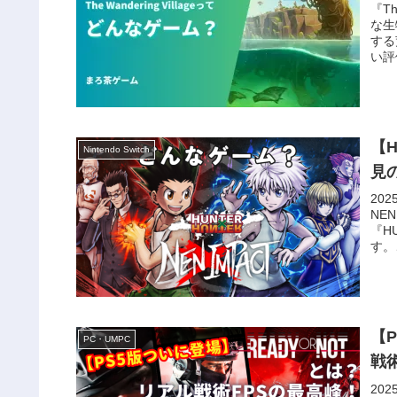
『T
な生
する
い評
【H
Nintendo Switch
見
202
NE
『H
す。
【P
PC・UMPC
戦
20