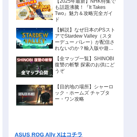
【2025年最新】NHK特集で
も話題沸騰！『It Takes
Two』魅力＆攻略完全ガイ
ド
【解説】なぜ日本のPSスト
アでStardew Valley（スタ
ーデュー バレー）が配信さ
れないのか？輸入版や遊ぶ
方法も紹介
【全マップ一覧】SHINOBI
復讐の斬撃 探索のお供にど
うぞ
【目的地の場所】シャーロ
ック・ホームズ チャプタ
ー・ワン攻略
ASUS ROG Ally Xはコチラ