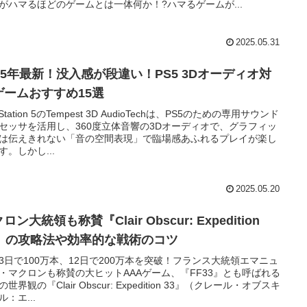
がハマるほどのゲームとは一体何か！?ハマるゲームが...
2025.05.31
025年最新！没入感が段違い！PS5 3Dオーディオ対
ゲームおすすめ15選
yStation 5のTempest 3D AudioTechは、PS5のための専用サウンド
セッサを活用し、360度立体音響の3Dオーディオで、グラフィッ
は伝えきれない「音の空間表現」で臨場感あふれるプレイが楽し
す。しかし...
2025.05.20
ロン大統領も称賛『Clair Obscur: Expedition
3』の攻略法や効率的な戦術のコツ
3日で100万本、12日で200万本を突破！フランス大統領エマニュ
・マクロンも称賛の大ヒットAAAゲーム、『FF33』とも呼ばれる
世界観の『Clair Obscur: Expedition 33』（クレール・オブスキ
ル：エ...