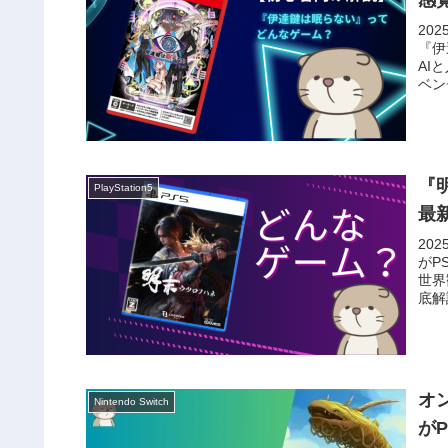
20
『伊
AI
ベン
『
PlayStation5
最
20
がP
世界
底解
オン
Nintendo Switch
が