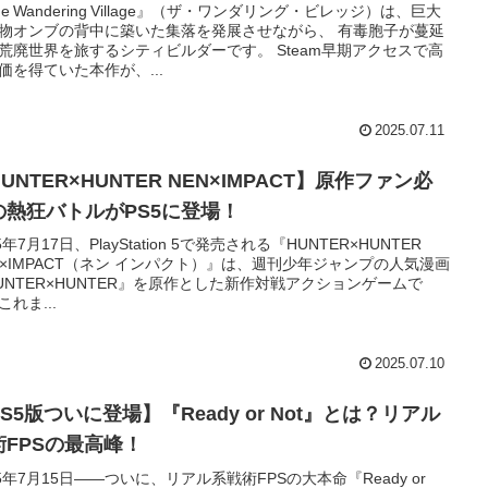
he Wandering Village』（ザ・ワンダリング・ビレッジ）は、巨大
物オンブの背中に築いた集落を発展させながら、 有毒胞子が蔓延
荒廃世界を旅するシティビルダーです。 Steam早期アクセスで高
価を得ていた本作が、...
2025.07.11
UNTER×HUNTER NEN×IMPACT】原作ファン必
の熱狂バトルがPS5に登場！
5年7月17日、PlayStation 5で発売される『HUNTER×HUNTER
N×IMPACT（ネン インパクト）』は、週刊少年ジャンプの人気漫画
UNTER×HUNTER』を原作とした新作対戦アクションゲームで
これま...
2025.07.10
S5版ついに登場】『Ready or Not』とは？リアル
術FPSの最高峰！
25年7月15日――ついに、リアル系戦術FPSの大本命『Ready or