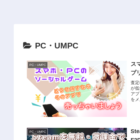
PC・UMPC
ス
PC・UMPC
プ
査定
が低
アプ
をメ
S
PC・UMPC
F2