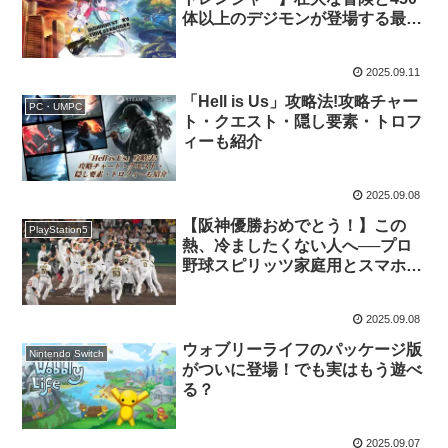
体以上のデジモンが登場する最新
作
2025.09.11
「Hell is Us」攻略法!攻略チャー
PC・UMPC
ト・クエスト・隠し要素・トロフ
ィーも紹介
2025.09.08
【阪神優勝おめでとう！】この
PlayStation5
熱、冷ましたくない人へ──プロ
野球スピリッツ家庭用とスマホ版
で優勝の余韻を遊び尽くそう
2025.09.08
ウォブリーライフのパッケージ版
Nintendo Switch
がついに登場！でも実はもう遊べ
る？
2025.09.07