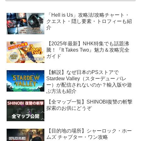
「Hell is Us」攻略法!攻略チャート・
クエスト・隠し要素・トロフィーも紹
介
【2025年最新】NHK特集でも話題沸
騰！『It Takes Two』魅力＆攻略完全
ガイド
【解説】なぜ日本のPSストアで
Stardew Valley（スターデュー バレ
ー）が配信されないのか？輸入版や遊
ぶ方法も紹介
【全マップ一覧】SHINOBI復讐の斬撃
探索のお供にどうぞ
【目的地の場所】シャーロック・ホー
ムズ チャプター・ワン攻略