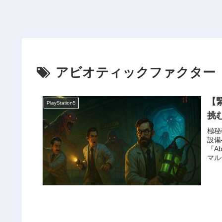
アビオティックファクター
【緊
PlayStation5
挑
極秘
設備
『A
マル