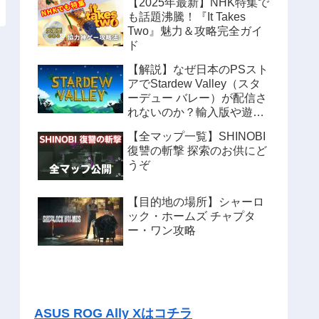
【2025年最新】NHK特集で
も話題沸騰！『It Takes
Two』魅力＆攻略完全ガイ
ド
【解説】なぜ日本のPSスト
アでStardew Valley（スタ
ーデュー バレー）が配信さ
れないのか？輸入版や遊ぶ
方法も紹介
【全マップ一覧】SHINOBI
復讐の斬撃 探索のお供にど
うぞ
【目的地の場所】シャーロ
ック・ホームズ チャプタ
ー・ワン攻略
ASUS ROG Ally Xはコチラ