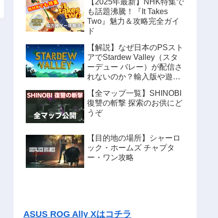
【2025年最新】NHK特集で
も話題沸騰！『It Takes
Two』魅力＆攻略完全ガイ
ド
【解説】なぜ日本のPSスト
アでStardew Valley（スタ
ーデュー バレー）が配信さ
れないのか？輸入版や遊ぶ
方法も紹介
【全マップ一覧】SHINOBI
復讐の斬撃 探索のお供にど
うぞ
【目的地の場所】シャーロ
ック・ホームズ チャプタ
ー・ワン攻略
ASUS ROG Ally Xはコチラ