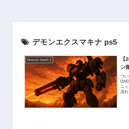
デモンエクスマキナ ps5
【
Nintendo Switch 2
ン
つい
DAE
ニッ
流れ