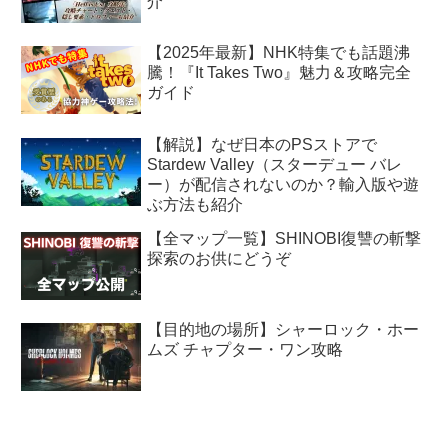
介
【2025年最新】NHK特集でも話題沸
騰！『It Takes Two』魅力＆攻略完全
ガイド
【解説】なぜ日本のPSストアで
Stardew Valley（スターデュー バレ
ー）が配信されないのか？輸入版や遊
ぶ方法も紹介
【全マップ一覧】SHINOBI復讐の斬撃
探索のお供にどうぞ
【目的地の場所】シャーロック・ホー
ムズ チャプター・ワン攻略