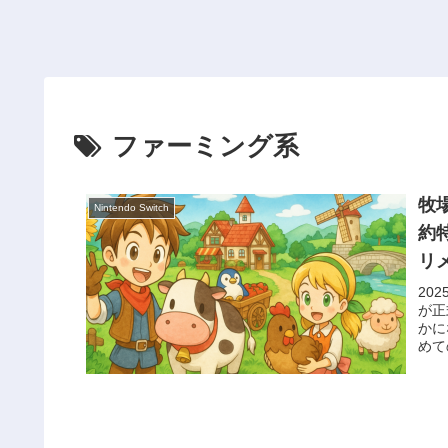
ファーミング系
牧
Nintendo Switch
約特
リ
20
が正
かに
めて