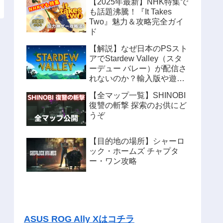
【2025年最新】NHK特集で
も話題沸騰！『It Takes
Two』魅力＆攻略完全ガイ
ド
【解説】なぜ日本のPSスト
アでStardew Valley（スタ
ーデュー バレー）が配信さ
れないのか？輸入版や遊ぶ
方法も紹介
【全マップ一覧】SHINOBI
復讐の斬撃 探索のお供にど
うぞ
【目的地の場所】シャーロ
ック・ホームズ チャプタ
ー・ワン攻略
ASUS ROG Ally Xはコチラ