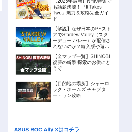
【2025年最新】NHK特集で
も話題沸騰！『It Takes
Two』魅力＆攻略完全ガイ
ド
【解説】なぜ日本のPSスト
アでStardew Valley（スタ
ーデュー バレー）が配信さ
れないのか？輸入版や遊ぶ
方法も紹介
【全マップ一覧】SHINOBI
復讐の斬撃 探索のお供にど
うぞ
【目的地の場所】シャーロ
ック・ホームズ チャプタ
ー・ワン攻略
ASUS ROG Ally Xはコチラ