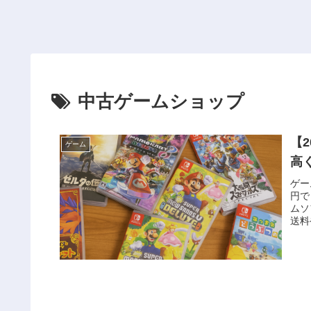
中古ゲームショップ
【
ゲーム
高
ゲー
円で
ムソ
送料