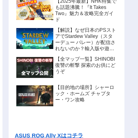
【2025年最新】NHK特集で
も話題沸騰！『It Takes
Two』魅力＆攻略完全ガイ
ド
【解説】なぜ日本のPSスト
アでStardew Valley（スタ
ーデュー バレー）が配信さ
れないのか？輸入版や遊ぶ
方法も紹介
【全マップ一覧】SHINOBI
復讐の斬撃 探索のお供にど
うぞ
【目的地の場所】シャーロ
ック・ホームズ チャプタ
ー・ワン攻略
ASUS ROG Ally Xはコチラ