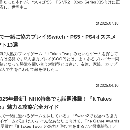
作だった本作が、ついにPS5・PS VR2・Xbox Series X|S向けに正
応し、世界中...
2025.07.18
で一緒に協力プレイ!Switch・PS5・PS4オススメ
フト13選
気2人協力プレイゲーム『It Takes Two』みたいなゲームを探して
方は必見です!2人協力プレイ(COOP)とは、よくあるプレイヤー同
敵となって勝敗を競い合う対戦型とは違い、友達、家族、カップ
2人で力を合わせて敵を倒した...
2025.04.10
025年最新】NHK特集でも話題沸騰！『It Takes
wo』魅力＆攻略完全ガイド
人で一緒に遊べるゲームを探している」「Switch2でも遊べる協力
イゲームが知りたい」そんなあなたに向けて、The Game Awards
21受賞作『It Takes Two』の魅力と遊び方をまるごと徹底解説！✅