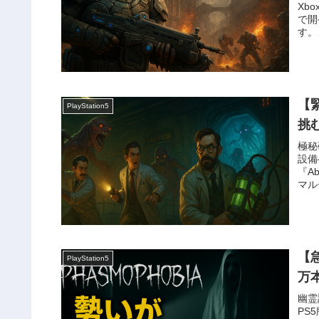
Xb
で開
す。
【緊
PlayStation5
挑
極秘
設備
『A
マル
【急
PlayStation5
万
幽霊
PS