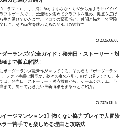
aft（ラフト）」は、海に浮かぶ小さなイカダから始まるサバイバ
ラフトゲームです。漂流物を集めてクラフトを進め、拠点を広げ
ら生き延びていきます。ソロでの緊張感と、仲間と協力して冒険
楽しさ。その両方を味わえるのがRaftの魅力で...
2025.09.05
ーダーランズ4完全ガイド：発売日・ストーリー・対
機種まで徹底解説！
にボーダーランズ最新作がやってくる。その名も『ボーダーラン
』。ファン待望の新章が、数々の進化を引っさげて帰ってきた。本
では、発売日・ストーリー・対応機種から、ゲームシステム、予
典まで、知っておきたい最新情報をまるっとご紹介。...
2025.08.15
ルイージマンション3】怖くない協力プレイで大冒険
ホラー苦手でも楽しめる理由と攻略法