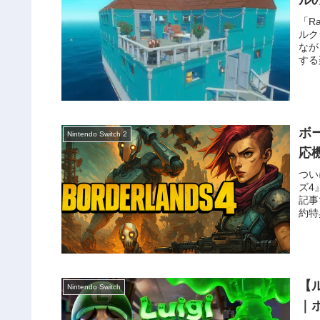
「R
ルク
なが
する
ボ
Nintendo Switch 2
応
つい
ズ4
記事
約特
【
Nintendo Switch
｜