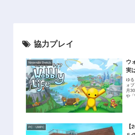
協力プレイ
ウ
Nintendo Switch
実
ゆる
ォブ
月3
や「W
【
PC・UMPC
ル