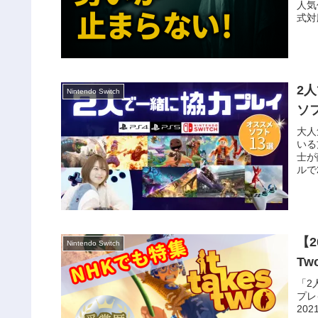
人気
式対
2人
Nintendo Switch
ソ
大人
いる
士が
ルで
【2
Nintendo Switch
T
「2
プレ
20