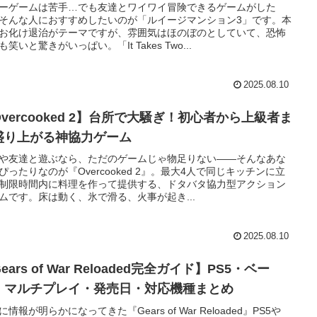
ーゲームは苦手…でも友達とワイワイ冒険できるゲームがした
そんな人におすすめしたいのが「ルイージマンション3」です。本
お化け退治がテーマですが、雰囲気はほのぼのとしていて、恐怖
も笑いと驚きがいっぱい。「It Takes Two...
2025.08.10
vercooked 2】台所で大騒ぎ！初心者から上級者ま
盛り上がる神協力ゲーム
や友達と遊ぶなら、ただのゲームじゃ物足りない――そんなあな
ぴったりなのが『Overcooked 2』。最大4人で同じキッチンに立
制限時間内に料理を作って提供する、ドタバタ協力型アクション
ムです。床は動く、氷で滑る、火事が起き...
2025.08.10
ears of War Reloaded完全ガイド】PS5・ベー
・マルチプレイ・発売日・対応機種まとめ
に情報が明らかになってきた『Gears of War Reloaded』PS5や