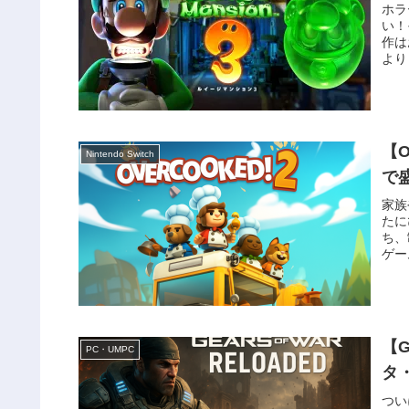
ホラ
い！
作は
より
【O
Nintendo Switch
で
家族
たに
ち、
ゲー
【G
PC・UMPC
タ
つい