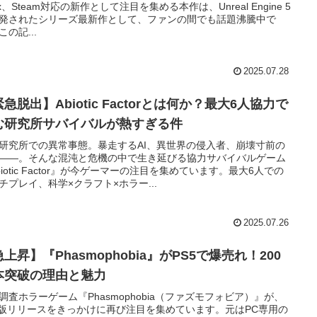
ox、Steam対応の新作として注目を集める本作は、Unreal Engine 5
発されたシリーズ最新作として、ファンの間でも話題沸騰中で
この記...
2025.07.28
急脱出】Abiotic Factorとは何か？最大6人協力で
む研究所サバイバルが熱すぎる件
研究所での異常事態。暴走するAI、異世界の侵入者、崩壊寸前の
――。そんな混沌と危機の中で生き延びる協力サバイバルゲーム
biotic Factor』が今ゲーマーの注目を集めています。最大6人での
チプレイ、科学×クラフト×ホラー...
2025.07.26
上昇】『Phasmophobia』がPS5で爆売れ！200
本突破の理由と魅力
調査ホラーゲーム『Phasmophobia（ファズモフォビア）』が、
5版リリースをきっかけに再び注目を集めています。元はPC専用の