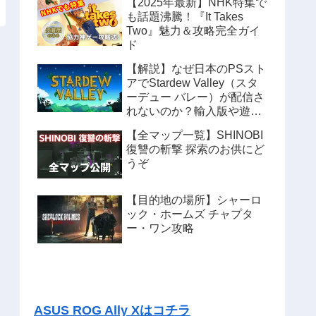
【2025年最新】NHK特集で
も話題沸騰！『It Takes
Two』魅力＆攻略完全ガイ
ド
【解説】なぜ日本のPSスト
アでStardew Valley（スタ
ーデュー バレー）が配信さ
れないのか？輸入版や遊ぶ
方法も紹介
【全マップ一覧】SHINOBI
復讐の斬撃 探索のお供にど
うぞ
【目的地の場所】シャーロ
ック・ホームズ チャプタ
ー・ワン攻略
ASUS ROG Ally Xはコチラ