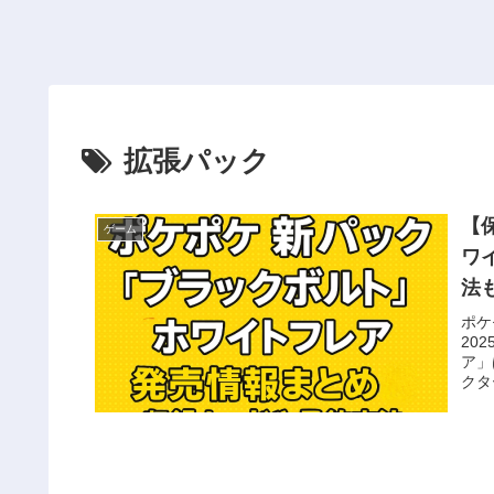
拡張パック
【
ゲーム
ワ
法
ポケ
20
ア」
クタ