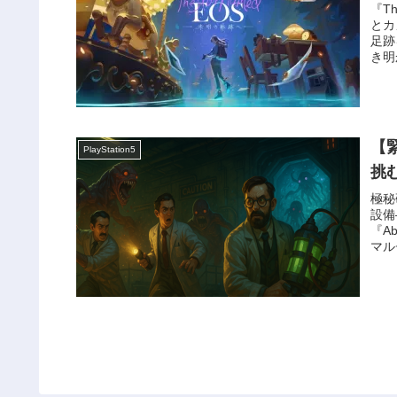
『T
とカ
足跡
き明
【緊
PlayStation5
挑
極秘
設備
『A
マル