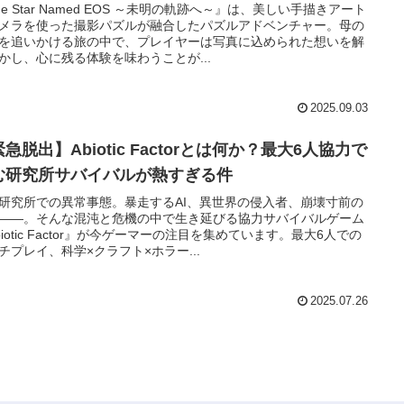
he Star Named EOS ～未明の軌跡へ～』は、美しい手描きアート
メラを使った撮影パズルが融合したパズルアドベンチャー。母の
を追いかける旅の中で、プレイヤーは写真に込められた想いを解
かし、心に残る体験を味わうことが...
2025.09.03
急脱出】Abiotic Factorとは何か？最大6人協力で
む研究所サバイバルが熱すぎる件
研究所での異常事態。暴走するAI、異世界の侵入者、崩壊寸前の
――。そんな混沌と危機の中で生き延びる協力サバイバルゲーム
biotic Factor』が今ゲーマーの注目を集めています。最大6人での
チプレイ、科学×クラフト×ホラー...
2025.07.26