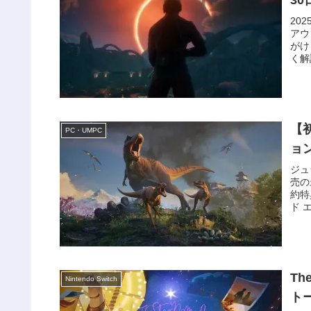
20
アウ
がけ
く解
【
PC・UMPC
ョ
ジュ
売の
約特
ド 
Th
Nintendo Switch
ト