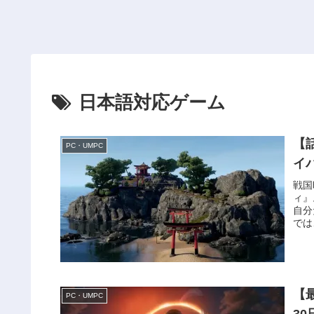
日本語対応ゲーム
【
PC・UMPC
イ
戦国
ィ』
自分
では
【
PC・UMPC
3