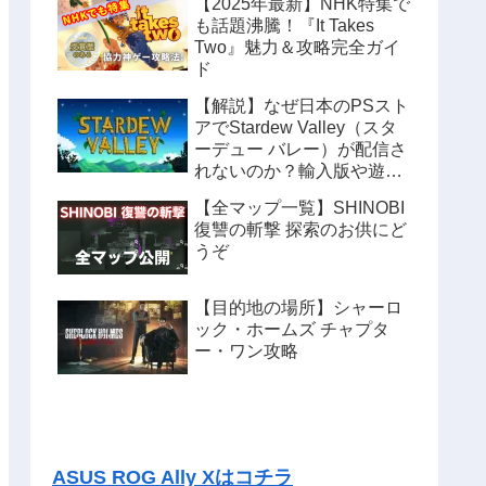
【2025年最新】NHK特集で
も話題沸騰！『It Takes
Two』魅力＆攻略完全ガイ
ド
【解説】なぜ日本のPSスト
アでStardew Valley（スタ
ーデュー バレー）が配信さ
れないのか？輸入版や遊ぶ
方法も紹介
【全マップ一覧】SHINOBI
復讐の斬撃 探索のお供にど
うぞ
【目的地の場所】シャーロ
ック・ホームズ チャプタ
ー・ワン攻略
ASUS ROG Ally Xはコチラ