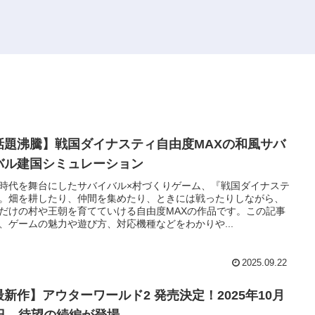
話題沸騰】戦国ダイナスティ自由度MAXの和風サバ
バル建国シミュレーション
時代を舞台にしたサバイバル×村づくりゲーム、『戦国ダイナステ
。畑を耕したり、仲間を集めたり、ときには戦ったりしながら、
だけの村や王朝を育てていける自由度MAXの作品です。この記事
、ゲームの魅力や遊び方、対応機種などをわかりや...
2025.09.22
最新作】アウターワールド2 発売決定！2025年10月
0日、待望の続編が登場