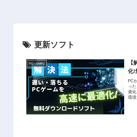
更新ソフト
【
PC・UMPC
化
PC
った
適化
環境