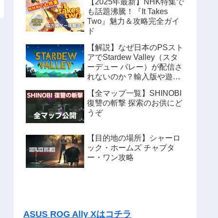
【2025年最新】NHK特集で
も話題沸騰！『It Takes
Two』魅力＆攻略完全ガイ
ド
【解説】なぜ日本のPSスト
アでStardew Valley（スタ
ーデュー バレー）が配信さ
れないのか？輸入版や遊ぶ
方法も紹介
【全マップ一覧】SHINOBI
復讐の斬撃 探索のお供にど
うぞ
【目的地の場所】シャーロ
ック・ホームズ チャプタ
ー・ワン攻略
ASUS ROG Ally Xはコチラ