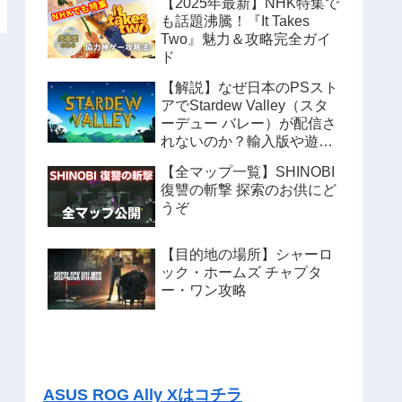
【2025年最新】NHK特集で
も話題沸騰！『It Takes
Two』魅力＆攻略完全ガイ
ド
【解説】なぜ日本のPSスト
アでStardew Valley（スタ
ーデュー バレー）が配信さ
れないのか？輸入版や遊ぶ
方法も紹介
【全マップ一覧】SHINOBI
復讐の斬撃 探索のお供にど
うぞ
【目的地の場所】シャーロ
ック・ホームズ チャプタ
ー・ワン攻略
ASUS ROG Ally Xはコチラ