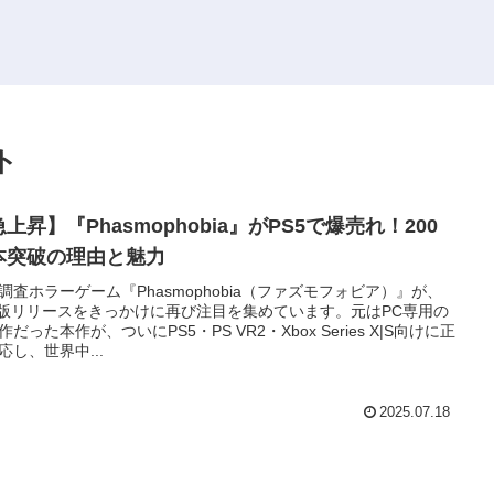
ト
上昇】『Phasmophobia』がPS5で爆売れ！200
本突破の理由と魅力
調査ホラーゲーム『Phasmophobia（ファズモフォビア）』が、
5版リリースをきっかけに再び注目を集めています。元はPC専用の
作だった本作が、ついにPS5・PS VR2・Xbox Series X|S向けに正
応し、世界中...
2025.07.18