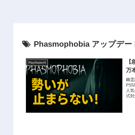
Phasmophobia アップデー
【急
PlayStation5
万
幽霊
PS
人気
式対