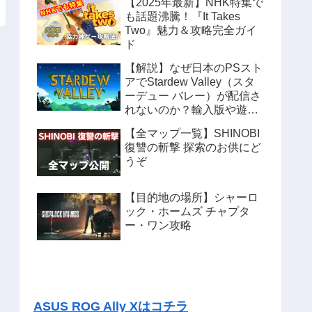
【2025年最新】NHK特集で
も話題沸騰！『It Takes
Two』魅力＆攻略完全ガイ
ド
【解説】なぜ日本のPSスト
アでStardew Valley（スタ
ーデュー バレー）が配信さ
れないのか？輸入版や遊ぶ
方法も紹介
【全マップ一覧】SHINOBI
復讐の斬撃 探索のお供にど
うぞ
【目的地の場所】シャーロ
ック・ホームズ チャプタ
ー・ワン攻略
ASUS ROG Ally Xはコチラ