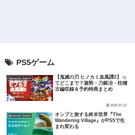
PS5ゲーム
【鬼滅の刃 ヒノカミ血風譚2】っ
Nintendo Switch
てどこまで？遊郭・刀鍛冶・柱稽
古編収録＆予約特典まとめ
2025.07.13
オンブと旅する終末世界『The
Nintendo Switch
Wandering Village』がPS5で生
まれ変わる