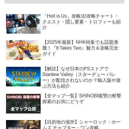
「Hell is Us」攻略法!攻略チャート・
クエスト・隠し要素・トロフィーも紹
介
【2025年最新】NHK特集でも話題沸
騰！『It Takes Two』魅力＆攻略完全
ガイド
【解説】なぜ日本のPSストアで
Stardew Valley（スターデュー バレ
ー）が配信されないのか？輸入版や遊
ぶ方法も紹介
【全マップ一覧】SHINOBI復讐の斬撃
探索のお供にどうぞ
【目的地の場所】シャーロック・ホー
ムズ チャプター・ワン攻略