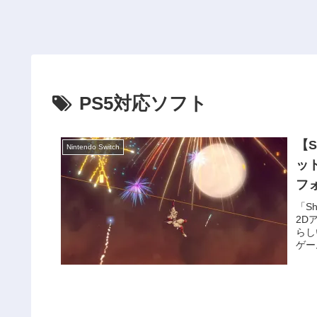
PS5対応ソフト
【
Nintendo Switch
ッ
フ
「S
2D
らし
ゲー