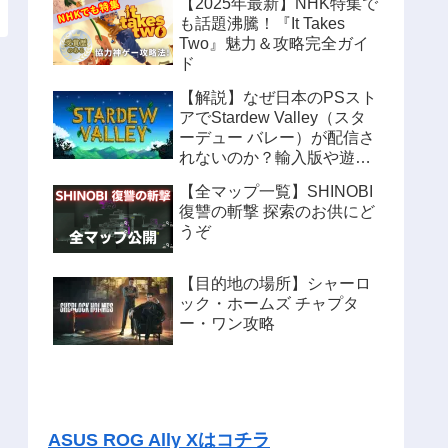
【2025年最新】NHK特集で
も話題沸騰！『It Takes
Two』魅力＆攻略完全ガイ
ド
【解説】なぜ日本のPSスト
アでStardew Valley（スタ
ーデュー バレー）が配信さ
れないのか？輸入版や遊ぶ
方法も紹介
【全マップ一覧】SHINOBI
復讐の斬撃 探索のお供にど
うぞ
【目的地の場所】シャーロ
ック・ホームズ チャプタ
ー・ワン攻略
ASUS ROG Ally Xはコチラ