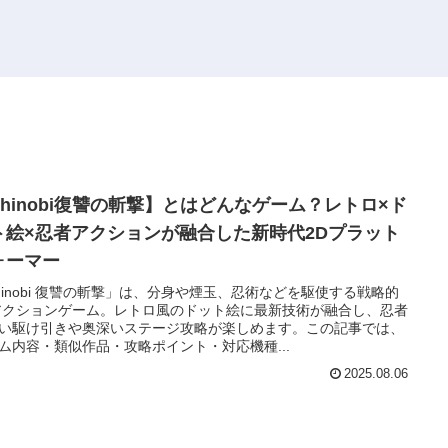
Shinobi復讐の斬撃】とはどんなゲーム？レトロ×ド
ト絵×忍者アクションが融合した新時代2Dプラット
ォーマー
hinobi 復讐の斬撃」は、分身や煙玉、忍術などを駆使する戦略的
アクションゲーム。レトロ風のドット絵に最新技術が融合し、忍者
い駆け引きや奥深いステージ攻略が楽しめます。この記事では、
ム内容・類似作品・攻略ポイント・対応機種...
2025.08.06