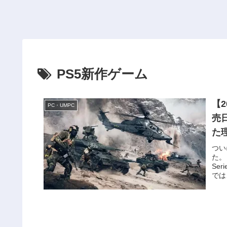
PS5新作ゲーム
【
PC・UMPC
売
た
つい
た。
Se
では、