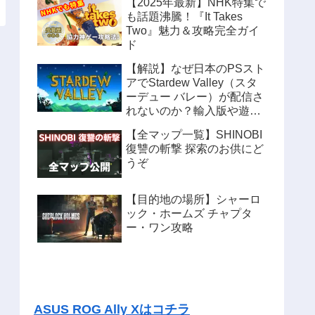
【2025年最新】NHK特集で
も話題沸騰！『It Takes
Two』魅力＆攻略完全ガイ
ド
【解説】なぜ日本のPSスト
アでStardew Valley（スタ
ーデュー バレー）が配信さ
れないのか？輸入版や遊ぶ
方法も紹介
【全マップ一覧】SHINOBI
復讐の斬撃 探索のお供にど
うぞ
【目的地の場所】シャーロ
ック・ホームズ チャプタ
ー・ワン攻略
ASUS ROG Ally Xはコチラ