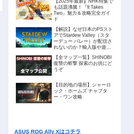
【2025年最新】NHK特集で
も話題沸騰！『It Takes
Two』魅力＆攻略完全ガイ
ド
【解説】なぜ日本のPSスト
アでStardew Valley（スタ
ーデュー バレー）が配信さ
れないのか？輸入版や遊ぶ
方法も紹介
【全マップ一覧】SHINOBI
復讐の斬撃 探索のお供にど
うぞ
【目的地の場所】シャーロ
ック・ホームズ チャプタ
ー・ワン攻略
ASUS ROG Ally Xはコチラ