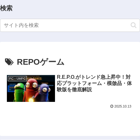
検索
REPOゲーム
R.E.P.O.がトレンド急上昇中！対
PC・UMPC
応プラットフォーム・模倣品・体
験版を徹底解説
2025.10.13