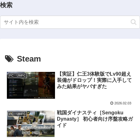
検索
Steam
【実証】仁王3体験版でLv90超え
PC・UMPC
装備がドロップ！実際に入手して
みた結果がヤバすぎた
2026.02.03
戦国ダイナスティ［Sengoku
PC・UMPC
Dynasty］ 初心者向け序盤攻略ガ
イド