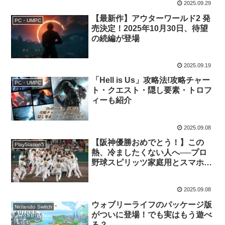
2025.09.29
【最新作】アウターワールド2 発
PC・UMPC
売決定！2025年10月30日、待望
の続編が登場
2025.09.19
「Hell is Us」攻略法!攻略チャー
PC・UMPC
ト・クエスト・隠し要素・トロフ
ィーも紹介
2025.09.08
【阪神優勝おめでとう！】この
PlayStation5
熱、冷ましたくない人へ──プロ
野球スピリッツ家庭用とスマホ版
で優勝の余韻を遊び尽くそう
2025.09.08
ウォブリーライフのパッケージ版
Nintendo Switch
がついに登場！でも実はもう遊べ
る？