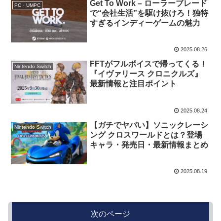
Get To Work – ローラーブレード
PC・UMPC
で“会社生活”を駆け抜けろ！独特
すぎるインディーゲームの魅力
2025.08.26
FFTがフルボイスで帰ってくる！
Nintendo Switch
『イヴァリース クロニクルズ』
最新情報と注目ポイント
2025.08.24
【ガチでヤバい】ソニックレーシ
Nintendo Switch
ング クロスワールドとは？登場
キャラ・発売日・最新情報まとめ
2025.08.19
次のページ