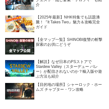
介
【2025年最新】NHK特集でも話題沸
騰！『It Takes Two』魅力＆攻略完全
ガイド
【全マップ一覧】SHINOBI復讐の斬撃
探索のお供にどうぞ
【解説】なぜ日本のPSストアで
Stardew Valley（スターデュー バレ
ー）が配信されないのか？輸入版や遊
ぶ方法も紹介
【目的地の場所】シャーロック・ホー
ムズ チャプター・ワン攻略