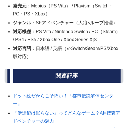
発売元
：Mebius（PS Vita） / Playism（Switch・
PC・PS・Xbox）
ジャンル
：SFアドベンチャー（人狼×ループ推理）
対応機種
：PS Vita / Nintendo Switch / PC（Steam）
/ PS4 / PS5 / Xbox One / Xbox Series X|S
対応言語
：日本語 / 英語（※Switch/Steam/PS/Xbox
版対応）
関連記事
ドット絵だからこそ怖い！『都市伝説解体センタ
ー』
『伊達鍵は眠らない』ってどんなゲーム？AI×捜査ア
ドベンチャーの魅力