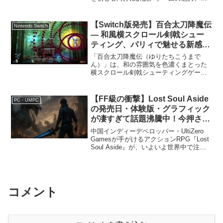
び方、新要素、予約特典やデラックス版
情報まで徹底紹介します。ジュラシック
ワールド エヴォリューションとはどんな
【Switch版発売】百合太刀降魔伝
Nintendo Switch
ゲーム？シリ...
― 和風横スクロール剣戟シュー
ティング、パリィで魅せる新感覚
アクション
「百合太刀降魔伝（ゆりたちこうまで
ん）」は、和の雰囲気を色濃くまとった
横スクロール剣戟シューティングゲーム
です。黒百合と白百合――二振りの刀が
人の姿を得て、妖怪や悪鬼を相手に激し
い戦いを繰り広げる物語が描かれます。
【FF級の衝撃】Lost Soul Aside
PC・UMPC
アクション性の高い「太刀ア...
の発売日・体験版・グラフィック
が凄すぎて話題沸騰中！今押さえ
るべき注目ポイントまとめ
中国インディーデベロッパー・UltiZero
Gamesが手がけるアクションRPG『Lost
Soul Aside』が、いよいよ世界中で注目
を集めています。「FF級の衝撃」とまで
言われるその理由とは何か？本記事で
は、発売日・対応機種・体験版...
コメント