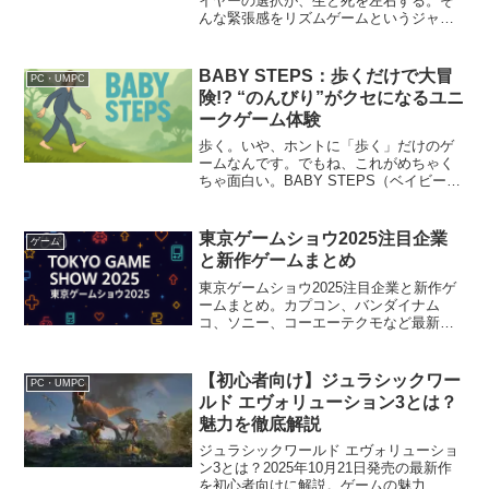
イヤーの選択が、生と死を左右する。そ
んな緊張感をリズムゲームというジャン
ルで体感させてくれるのが、2025年7月3
日発売の『命のビート（Beat of Life）』
です。iOS/Androidで好評だった...
BABY STEPS：歩くだけで大冒
PC・UMPC
険!? “のんびり”がクセになるユニ
ークゲーム体験
歩く。いや、ホントに「歩く」だけのゲ
ームなんです。でもね、これがめちゃく
ちゃ面白い。BABY STEPS（ベイビー・
ステップス）は、まさかの“歩く”ことが主
役のゲーム。だけど、ただの散歩じゃな
い。物理演算で足を1本ずつ操作して、よ
東京ゲームショウ2025注目企業
ゲーム
たよた進む...
と新作ゲームまとめ
東京ゲームショウ2025注目企業と新作ゲ
ームまとめ。カプコン、バンダイナム
コ、ソニー、コーエーテクモなど最新作
が集結！開催概要・出展情報・よくある
質問も紹介。
【初心者向け】ジュラシックワー
PC・UMPC
ルド エヴォリューション3とは？
魅力を徹底解説
ジュラシックワールド エヴォリューショ
ン3とは？2025年10月21日発売の最新作
を初心者向けに解説。ゲームの魅力、遊