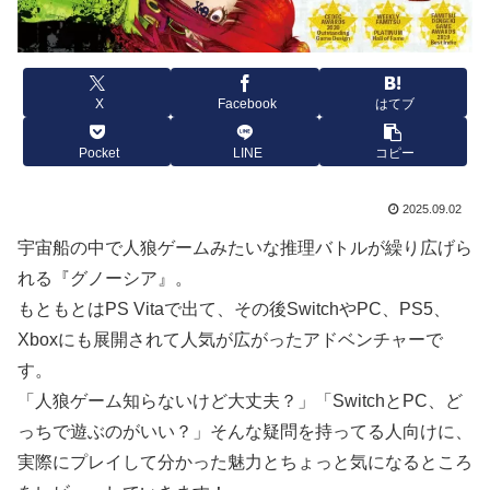
X
Facebook
はてブ
Pocket
LINE
コピー
2025.09.02
宇宙船の中で人狼ゲームみたいな推理バトルが繰り広げら
れる『グノーシア』。
もともとはPS Vitaで出て、その後SwitchやPC、PS5、
Xboxにも展開されて人気が広がったアドベンチャーで
す。
「人狼ゲーム知らないけど大丈夫？」「SwitchとPC、ど
っちで遊ぶのがいい？」そんな疑問を持ってる人向けに、
実際にプレイして分かった魅力とちょっと気になるところ