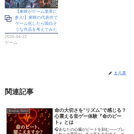
【東映がゲーム業界に
参入!】東映の代表作で
ゲーム化したら面白そ
うな作品を考えてみた
2026-04-22
ゲーム
まろ茶
関連記事
命の大切さを“リズム”で感じる？
Nintendo Switch
心震える音ゲー体験『命のビー
ト』とは
🎧あなたの心臓がビートを刻む――プレ