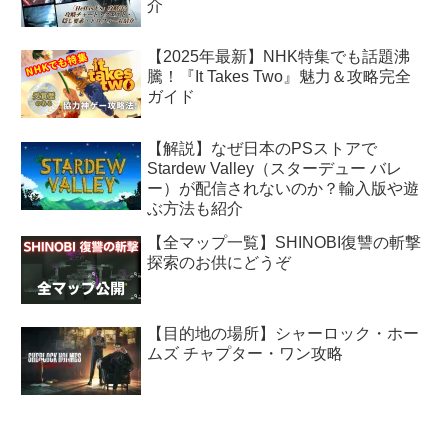
介
【2025年最新】NHK特集でも話題沸
騰！『It Takes Two』魅力＆攻略完全
ガイド
【解説】なぜ日本のPSストアで
Stardew Valley（スターデュー バレ
ー）が配信されないのか？輸入版や遊
ぶ方法も紹介
【全マップ一覧】SHINOBI復讐の斬撃
探索のお供にどうぞ
【目的地の場所】シャーロック・ホー
ムズ チャプター・ワン攻略