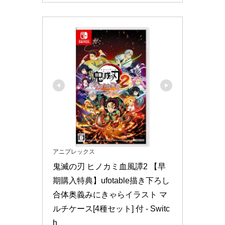
アニプレックス
鬼滅の刃 ヒノカミ血風譚2 【早
期購入特典】ufotable描き下ろし
合体奥義みにきゃらイラスト マ
ルチケース[4種セット] 付 - Switc
h