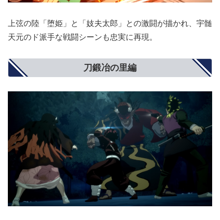
上弦の陸「堕姫」と「妓夫太郎」との激闘が描かれ、宇髄
天元のド派手な戦闘シーンも忠実に再現。
刀鍛冶の里編