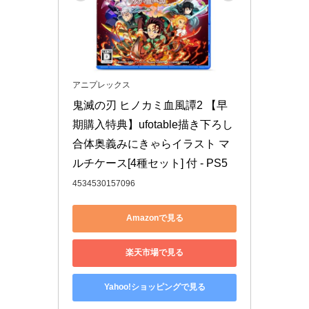
アニプレックス
鬼滅の刃 ヒノカミ血風譚2 【早
期購入特典】ufotable描き下ろし
合体奥義みにきゃらイラスト マ
ルチケース[4種セット] 付 - PS5
4534530157096
Amazonで見る
楽天市場で見る
Yahoo!ショッピングで見る