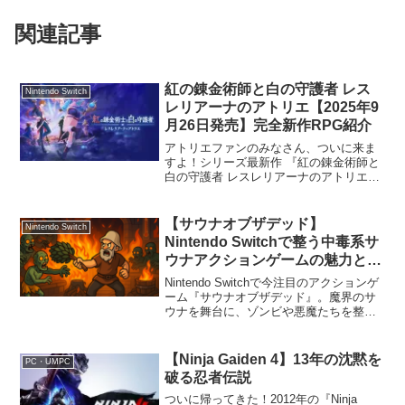
関連記事
紅の錬金術師と白の守護者 レス
Nintendo Switch
レリアーナのアトリエ【2025年9
月26日発売】完全新作RPG紹介
アトリエファンのみなさん、ついに来ま
すよ！シリーズ最新作 『紅の錬金術師と
白の守護者 レスレリアーナのアトリエ』
が、2025年9月26日に発売決定です。今
回のレスレリは、スマホ版と同じ「ラン
ターナ大陸」が舞台なんですが、ストー
【サウナオブザデッド】
Nintendo Switch
リーは完全新...
Nintendo Switchで整う中毒系サ
ウナアクションゲームの魅力と遊
び方まとめ
Nintendo Switchで今注目のアクションゲ
ーム『サウナオブザデッド』。魔界のサ
ウナを舞台に、ゾンビや悪魔たちを整え
るという前代未聞の設定がSNSで話題に
なっています。本記事では、Switch版な
らではの魅力やゲームシステム、初心
【Ninja Gaiden 4】13年の沈黙を
PC・UMPC
者...
破る忍者伝説
ついに帰ってきた！2012年の『Ninja