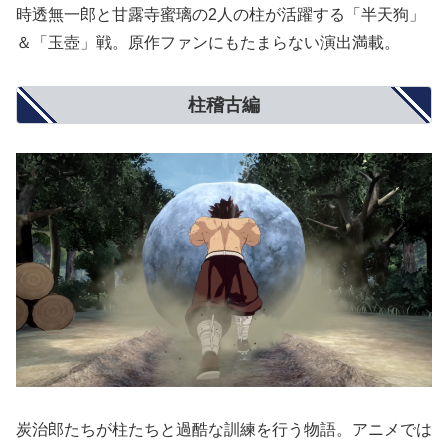
時透無一郎と甘露寺蜜璃の2人の柱が活躍する「半天狗」
＆「玉壺」戦。原作ファンにもたまらない演出満載。
柱稽古編
炭治郎たちが柱たちと過酷な訓練を行う物語。アニメでは