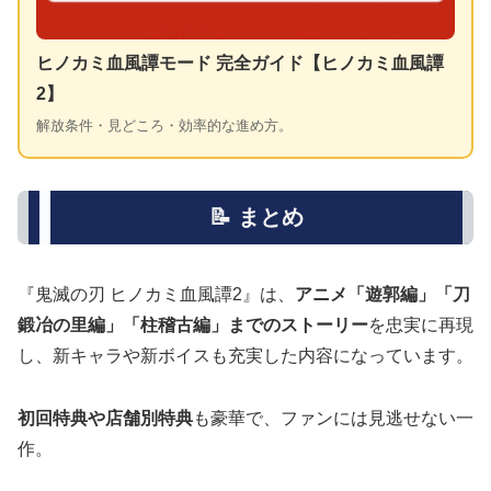
ヒノカミ血風譚モード 完全ガイド【ヒノカミ血風譚
2】
解放条件・見どころ・効率的な進め方。
📝 まとめ
『鬼滅の刃 ヒノカミ血風譚2』は、
アニメ「遊郭編」「刀
鍛冶の里編」「柱稽古編」までのストーリー
を忠実に再現
し、新キャラや新ボイスも充実した内容になっています。
初回特典や店舗別特典
も豪華で、ファンには見逃せない一
作。