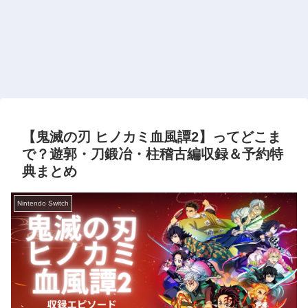
【鬼滅の刃 ヒノカミ血風譚2】ってどこま
で？遊郭・刀鍛冶・柱稽古編収録＆予約特
典まとめ
Nintendo Switch