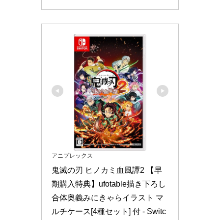
アニプレックス
鬼滅の刃 ヒノカミ血風譚2 【早
期購入特典】ufotable描き下ろし
合体奥義みにきゃらイラスト マ
ルチケース[4種セット] 付 - Switc