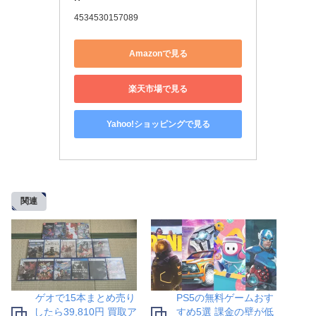
4534530157089
Amazonで見る
楽天市場で見る
Yahoo!ショッピングで見る
関連
ゲオで15本まとめ売り
PS5の無料ゲームおす
したら39,810円 買取ア
すめ5選 課金の壁が低