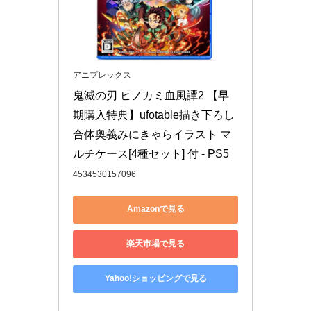
アニプレックス
鬼滅の刃 ヒノカミ血風譚2 【早
期購入特典】ufotable描き下ろし
合体奥義みにきゃらイラスト マ
ルチケース[4種セット] 付 - PS5
4534530157096
Amazonで見る
楽天市場で見る
Yahoo!ショッピングで見る