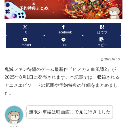
X
Facebook
はてブ
Pocket
LINE
コピー
2025.07.13
鬼滅ファン待望のゲーム最新作『ヒノカミ血風譚2』が
2025年8月1日に発売されます。本記事では、収録される
アニメエピソードの範囲や予約特典の詳細をまとめまし
た。
無限列車編は映画館まで見に行きました
まろ茶