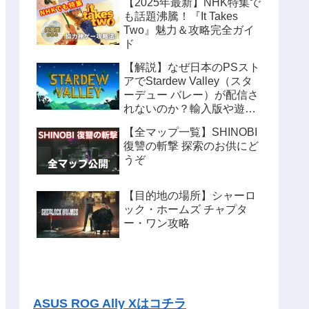
【2025年最新】NHK特集で
も話題沸騰！『It Takes
Two』魅力＆攻略完全ガイ
ド
【解説】なぜ日本のPSスト
アでStardew Valley（スタ
ーデュー バレー）が配信さ
れないのか？輸入版や遊ぶ
方法も紹介
【全マップ一覧】SHINOBI
復讐の斬撃 探索のお供にど
うぞ
【目的地の場所】シャーロ
ック・ホームズ チャプタ
ー・ワン攻略
ASUS ROG Ally Xはコチラ