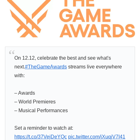
On 12.12, celebrate the best and see what's
next.
#TheGameAwards
streams live everywhere
with:
– Awards
– World Premieres
– Musical Performances
Set a reminder to watch at:
https://t.co/37VejDeYQc
pic.twitter.com/jXuqjV7I41