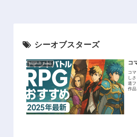
シーオブスターズ
コ
Nintendo Switch
コマ
しさ
道フ
作品