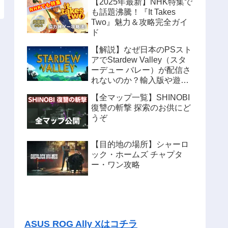
【2025年最新】NHK特集で
も話題沸騰！『It Takes
Two』魅力＆攻略完全ガイ
ド
【解説】なぜ日本のPSスト
アでStardew Valley（スタ
ーデュー バレー）が配信さ
れないのか？輸入版や遊ぶ
方法も紹介
【全マップ一覧】SHINOBI
復讐の斬撃 探索のお供にど
うぞ
【目的地の場所】シャーロ
ック・ホームズ チャプタ
ー・ワン攻略
ASUS ROG Ally Xはコチラ