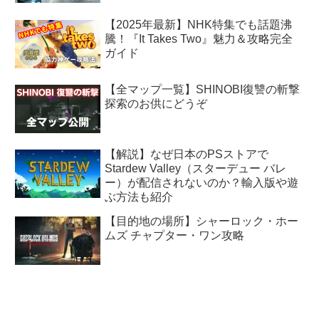
【2025年最新】NHK特集でも話題沸
騰！『It Takes Two』魅力＆攻略完全
ガイド
【全マップ一覧】SHINOBI復讐の斬撃
探索のお供にどうぞ
【解説】なぜ日本のPSストアで
Stardew Valley（スターデュー バレ
ー）が配信されないのか？輸入版や遊
ぶ方法も紹介
【目的地の場所】シャーロック・ホー
ムズ チャプター・ワン攻略