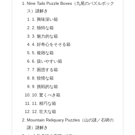
Nine Tails Puzzle Boxes（九尾のパズルボック
ス）謎解き
1. 興味深い箱
2. 独特な箱
3. 魅力的な箱
4. 好奇心をそそる箱
5. 複雑な箱
6. 扱いやすい箱
7. 困惑する箱
8. 狡猾な箱
9. 挑戦的な箱
10. 驚くべき箱
11. 精巧な箱
12. 壮大な箱
Mountain Reliquary Puzzles（山の謎／石碑の
謎）謎解き