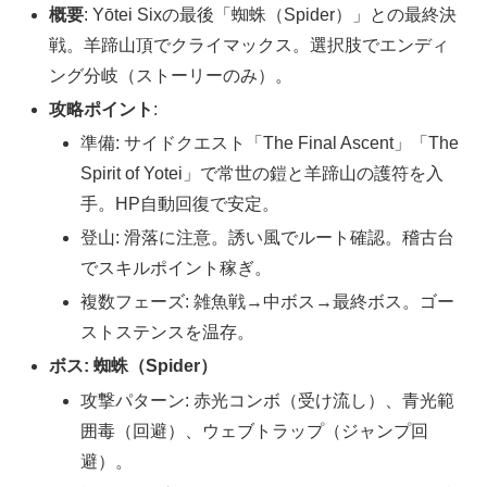
概要
: Yōtei Sixの最後「蜘蛛（Spider）」との最終決
戦。羊蹄山頂でクライマックス。選択肢でエンディ
ング分岐（ストーリーのみ）。
攻略ポイント
:
準備: サイドクエスト「The Final Ascent」「The
Spirit of Yotei」で常世の鎧と羊蹄山の護符を入
手。HP自動回復で安定。
登山: 滑落に注意。誘い風でルート確認。稽古台
でスキルポイント稼ぎ。
複数フェーズ: 雑魚戦→中ボス→最終ボス。ゴー
ストステンスを温存。
ボス: 蜘蛛（Spider）
攻撃パターン: 赤光コンボ（受け流し）、青光範
囲毒（回避）、ウェブトラップ（ジャンプ回
避）。