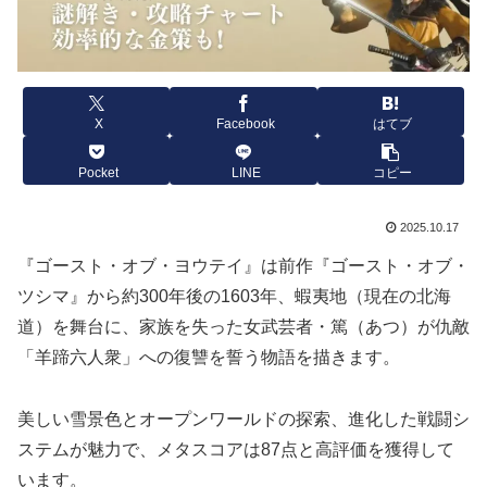
X
Facebook
はてブ
Pocket
LINE
コピー
2025.10.17
『ゴースト・オブ・ヨウテイ』は前作『ゴースト・オブ・
ツシマ』から約300年後の1603年、蝦夷地（現在の北海
道）を舞台に、家族を失った女武芸者・篤（あつ）が仇敵
「羊蹄六人衆」への復讐を誓う物語を描きます。
美しい雪景色とオープンワールドの探索、進化した戦闘シ
ステムが魅力で、メタスコアは87点と高評価を獲得して
います。