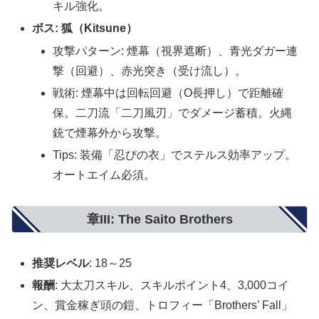
キル強化。
ボス: 狐（Kitsune）
攻撃パターン: 煙幕（視界遮断）、青光ダガー連
撃（回避）、赤光突き（受け流し）。
戦術: 煙幕中は回転回避（O長押し）で距離確
保。二刀流「二刀風刃」でダメージ蓄積。火縄
銃で煙幕外から攻撃。
Tips: 装備「忍びの衣」でステルス効率アップ。
オートエイム必須。
章III: The Saito Brothers
推奨レベル
: 18～25
報酬
: 大太刀スキル、スキルポイント4、3,000コイ
ン、賞金稼ぎ頭の鎧、トロフィー「Brothers’ Fall」