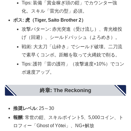
Tips: 装備「賞金稼ぎ頭の鎧」でカウンター強
化。スキル「雷光の型」必須。
ボス: 虎（Tiger, Saito Brother 2）
攻撃パターン: 赤光突進（受け流し）、青光槍投
げ（回避）、シールドバッシュ（よろめき）。
戦術: 大太刀「山砕き」でシールド破壊。二刀流
で素早くコンボ。距離を取って火縄銃で削る。
Tips: 護符「雷の護符」（攻撃速度+10%）でコン
ボ速度アップ。
終章: The Reckoning
推奨レベル
: 25～30
報酬
: 常世の鎧、スキルポイント5、5,000コイン、ト
ロフィー「Ghost of Yōtei」、NG+解放