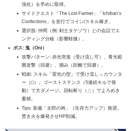
強化）を早めに取得。
サイドクエスト「The Lost Farmer」「Ichiban’s
Confections」を並行でコイン/スキル稼ぎ。
選択肢: 仲間（例: 剣士タケゾウ）との会話でエ
ンディング分岐（影響軽微）。
ボス: 鬼（Oni）
攻撃パターン: 赤光突進（受け流し可）、青光範
囲攻撃（回避）、掴み（距離で回避）。
戦術: スキル「雷光の型」で受け流し→カウンタ
ー（□）。ゴーストステンス（5連続キルで発
動）で大ダメージ。回転斬り（△）でよろめき
蓄積。
Tips: 装備「太郎の袴」（生存力アップ）推奨。
焚き火を爆発させHP削減。