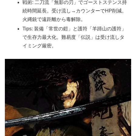
戦術: 二刀流「無影の刃」でゴーストステンス持
続時間延長。受け流し→カウンターでHP削減。
火縄銃で遠距離から毒解除。
Tips: 装備「常世の鎧」と護符「羊蹄山の護符」
で生存力最大化。難易度「伝説」は受け流しタ
イミング厳密。