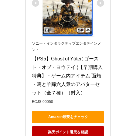
ソニー・インタラクティブエンタテインメ
ント
【PS5】Ghost of Yōtei( ゴース
ト・オブ・ヨウテイ )【早期購入
特典】・ゲーム内アイテム 面頬 
・篤と羊蹄六人衆のアバターセ
ット（全７種）（封入）
ECJS-00050
Amazon最安をチェック
楽天ポイント還元を確認