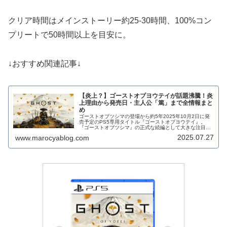
クリア時間はメインストーリー約25-30時間、100%コン
プリートで50時間以上を目安に。
↓おすすめ関連記事↓
【炎上？】ゴーストオブヨウテイが話題沸騰！炎
上理由から発売日・主人公「篤」まで全情報まと
め
ゴーストオブツシマの登場から約5年2025年10月2日に発
売予定のPS5専用タイトル『ゴーストオブヨウテイ』。
『ゴーストオブツシマ』の正式な続編として大きな注目を
集めていますが、発表直後から一部で炎上する事態に。
2025.07.27
www.marocyablog.com
「なぜ炎上したのか？」という...