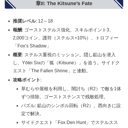
章II: The Kitsune’s Fate
推奨レベル
: 12～18
報酬
: ゴーストステルス強化、スキルポイント3、
2,000コイン、護符（ステルス+10%）、トロフィー
「Fox’s Shadow」
概要
: ステルス重視のミッション。隠し鉱山を潜入
し、Yōtei Sixの「狐（Kitsune）」を追う。サイドク
エスト「The Fallen Shrine」と連動。
攻略ポイント
:
草むらや屋根を利用し、闇討ち（R2）で敵を1体
ずつ排除。ゴーストステンスで残敵処理。
パズル: 鉱山のシンボル回転（R2）。西向きに設
定で解決。
サイドクエスト「Fox Den Hunt」でステルスス