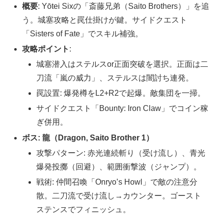
概要
: Yōtei Sixの「斎藤兄弟（Saito Brothers）」を追
う。城塞攻略と罠仕掛けが鍵。サイドクエスト
「Sisters of Fate」でスキル補強。
攻略ポイント
:
城塞潜入はステルスor正面突破を選択。正面は二
刀流「嵐の威力」、ステルスは闇討ち連発。
罠設置: 爆発樽をL2+R2で起爆。敵集団を一掃。
サイドクエスト「Bounty: Iron Claw」でコイン稼
ぎ併用。
ボス: 龍（Dragon, Saito Brother 1）
攻撃パターン: 赤光連続斬り（受け流し）、青光
爆発投擲（回避）、範囲衝撃波（ジャンプ）。
戦術: 仲間召喚「Onryo’s Howl」で敵の注意分
散。二刀流で受け流し→カウンター。ゴースト
ステンスでフィニッシュ。