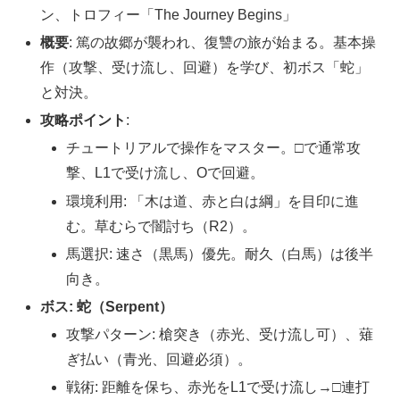
ン、トロフィー「The Journey Begins」
概要
: 篤の故郷が襲われ、復讐の旅が始まる。基本操
作（攻撃、受け流し、回避）を学び、初ボス「蛇」
と対決。
攻略ポイント
:
チュートリアルで操作をマスター。□で通常攻
撃、L1で受け流し、Oで回避。
環境利用: 「木は道、赤と白は綱」を目印に進
む。草むらで闇討ち（R2）。
馬選択: 速さ（黒馬）優先。耐久（白馬）は後半
向き。
ボス: 蛇（Serpent）
攻撃パターン: 槍突き（赤光、受け流し可）、薙
ぎ払い（青光、回避必須）。
戦術: 距離を保ち、赤光をL1で受け流し→□連打