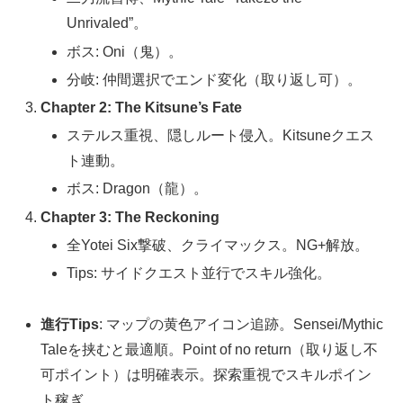
Unrivaled”。
ボス: Oni（鬼）。
分岐: 仲間選択でエンド変化（取り返し可）。
Chapter 2: The Kitsune’s Fate
ステルス重視、隠しルート侵入。Kitsuneクエス
ト連動。
ボス: Dragon（龍）。
Chapter 3: The Reckoning
全Yotei Six撃破、クライマックス。NG+解放。
Tips: サイドクエスト並行でスキル強化。
進行Tips
: マップの黄色アイコン追跡。Sensei/Mythic
Taleを挟むと最適順。Point of no return（取り返し不
可ポイント）は明確表示。探索重視でスキルポイン
ト稼ぎ。