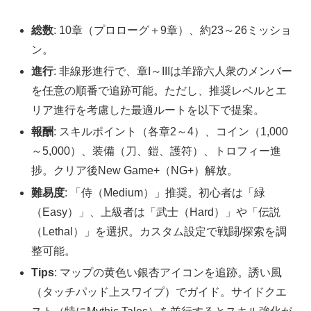
総数
: 10章（プロローグ＋9章）、約23～26ミッショ
ン。
進行
: 非線形進行で、章I～IIIは羊蹄六人衆のメンバー
を任意の順番で追跡可能。ただし、推奨レベルとエ
リア進行を考慮した最適ルートを以下で提案。
報酬
: スキルポイント（各章2～4）、コイン（1,000
～5,000）、装備（刀、鎧、護符）、トロフィー進
捗。クリア後New Game+（NG+）解放。
難易度
: 「侍（Medium）」推奨。初心者は「緑
（Easy）」、上級者は「武士（Hard）」や「伝説
（Lethal）」を選択。カスタム設定で戦闘/探索を調
整可能。
Tips
: マップの黄色い銀杏アイコンを追跡。誘い風
（タッチパッド上スワイプ）でガイド。サイドクエ