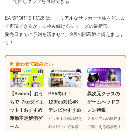
で推しクラブを再現できる
EA SPORTS FC26 は、「リアルなサッカー体験をどこま
で再現できるか」に挑み続けるシリーズの最新形。
発売日までに予約を済ませて、9月の開幕戦に備えましょ
う！
▶ 合わせて読みたい
異次元クラスの
【Switch】おう
PS5向け！
ゲームヘッドフ
ちで−7kgダイエ
120fps対応4K
ォン特集
ット！おすすめ
テレビおすすめ
運動不足解消ゲ
スタジアムの歓声ま
ピッチ上の臨場感を
ーム
で聞こえる臨場感！
4K×120fpsで体感！