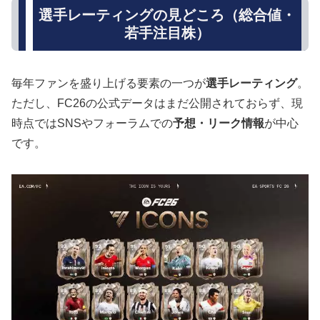
選手レーティングの見どころ（総合値・
若手注目株）
毎年ファンを盛り上げる要素の一つが
選手レーティング
。
ただし、FC26の公式データはまだ公開されておらず、現
時点ではSNSやフォーラムでの
予想・リーク情報
が中心
です。