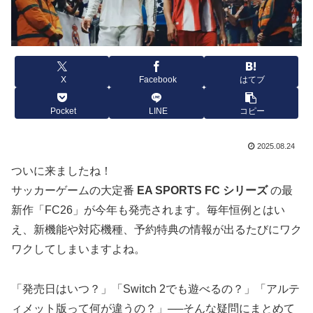
X
Facebook
はてブ
Pocket
LINE
コピー
2025.08.24
ついに来ましたね！
サッカーゲームの大定番
EA SPORTS FC シリーズ
の最
新作「FC26」が今年も発売されます。毎年恒例とはい
え、新機能や対応機種、予約特典の情報が出るたびにワク
ワクしてしまいますよね。
「発売日はいつ？」「Switch 2でも遊べるの？」「アルテ
ィメット版って何が違うの？」──そんな疑問にまとめて