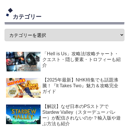
カテゴリー
「Hell is Us」攻略法!攻略チャート・
クエスト・隠し要素・トロフィーも紹
介
【2025年最新】NHK特集でも話題沸
騰！『It Takes Two』魅力＆攻略完全
ガイド
【解説】なぜ日本のPSストアで
Stardew Valley（スターデュー バレ
ー）が配信されないのか？輸入版や遊
ぶ方法も紹介