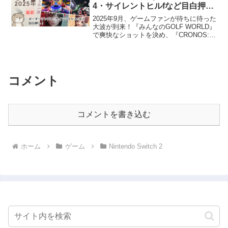
4・サイレントヒルfなど目白押
し！
2025年9月、ゲームファンが待ちに待った
大波が到来！『みんなのGOLF WORLD』
で爽快なショットを決め、『CRONOS:
The New Dawn』や『SILENT HILL f』で
背筋が凍るホラー体験に挑みましょう。
ほかにも『ボーダ...
コメント
コメントを書き込む
ホーム
ゲーム
Nintendo Switch 2