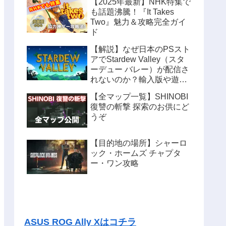
【2025年最新】NHK特集で
も話題沸騰！『It Takes
Two』魅力＆攻略完全ガイ
ド
【解説】なぜ日本のPSスト
アでStardew Valley（スタ
ーデュー バレー）が配信さ
れないのか？輸入版や遊ぶ
方法も紹介
【全マップ一覧】SHINOBI
復讐の斬撃 探索のお供にど
うぞ
【目的地の場所】シャーロ
ック・ホームズ チャプタ
ー・ワン攻略
ASUS ROG Ally Xはコチラ