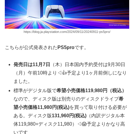
https://blog.ja.playstation.com/2024/09/11/20240911-ps5pro/
こちらが公式発表された
PS5pro
です。
発売日は11月7日
（木）日本国内予約受付は9月30日
（月）午前10時より◁👍️予定より1ヶ月前倒しになり
ました。
標準がデジタル版で
希望小売価格119,980円（税込）
なので、ディスク版は別売りのディスクドライブ
希
望小売価格11,980円(税込)
を買って取り付ける必要が
ある。ディスク版
131,960円(税込)
（内訳デジタル本
体119
,
980+ディスク11
,
980）◁😱予定よりかなり高
いです