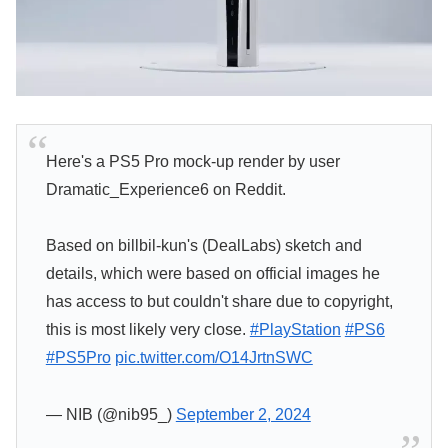
Here's a PS5 Pro mock-up render by user
Dramatic_Experience6 on Reddit.
Based on billbil-kun's (DealLabs) sketch and
details, which were based on official images he
has access to but couldn't share due to copyright,
this is most likely very close.
#PlayStation
#PS6
#PS5Pro
pic.twitter.com/O14JrtnSWC
— NIB (@nib95_)
September 2, 2024