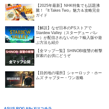
【2025年最新】NHK特集でも話題沸
騰！『It Takes Two』魅力＆攻略完全
ガイド
【解説】なぜ日本のPSストアで
Stardew Valley（スターデュー バレ
ー）が配信されないのか？輸入版や遊
ぶ方法も紹介
【全マップ一覧】SHINOBI復讐の斬撃
探索のお供にどうぞ
【目的地の場所】シャーロック・ホー
ムズ チャプター・ワン攻略
ASUS ROG Ally Xはコチラ